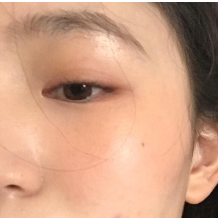
화]
22
년
05
월
최
신
판
정
보
하
루
1
인
가
격
40
만
원