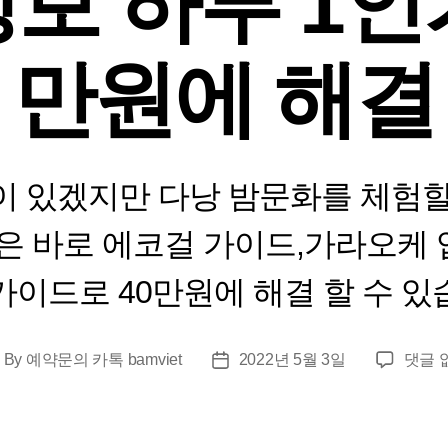
보 하루 1인
만원에 해결
이 있겠지만 다낭 밤문화를 체험할
 바로 에코걸 가이드,가라오케 입
가이드로 40만원에 해결 할 수 있
[다
By
예약문의 카톡 bamviet
2022년 5월 3일
댓글 
ost
Post
낭
thor
date
밤
문