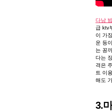
다낭 
급 k
이 가
운 등
는 꽁까
다는 
격은 주
트 이용
해도 
3.