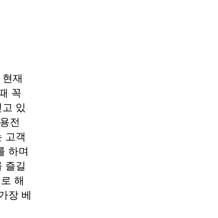
 현재
때 꼭
고 있
이용전
 고객
를 하며
 즐길
으로 해
가장 베