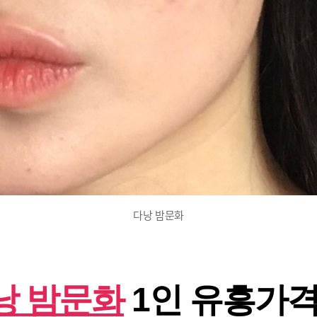
에
해
결
에
다낭 밤문화
낭 밤문화
1인 유흥가