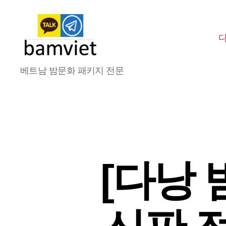
다
베트남 밤문화 패키지 전문
낭
가
라
오
케
I
황
제
[다낭 
투
어