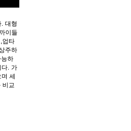
. 대형
꽁까이들
코,업타
 상주하
가능하
다. 가
으며 세
과 비교