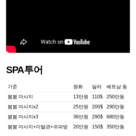
SPA투어
기준
원화
달러
베트남 동
붐붐 마사지
13만원
110$
250만동
붐붐 마사지x2
25만원
200$
290만동
붐붐 마사지x3
36만원
290$
680만동
붐붐 마사지+이발관+귀파방
20만원
150$
350만동