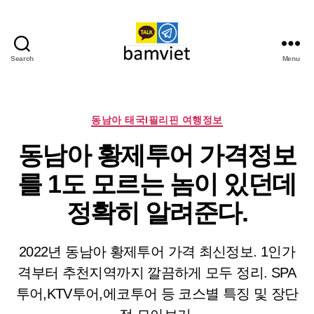
Search
Menu
다
낭
가
라
Categories
동남아 태국I필리핀 여행정보
오
동남아 황제투어 가격정보
케
I
를 1도 모르는 놈이 있던데
황
제
정확히 알려준다.
투
어
2022년 동남아 황제투어 가격 최신정보. 1인가
격부터 추천지역까지 깔끔하게 모두 정리. SPA
투어,KTV투어,에코투어 등 코스별 특징 및 장단