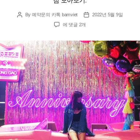
점 모아보기.
By
예약문의 카톡 bamviet
2022년 5월 9일
Post
Post
author
date
동
에 댓글 2개
남
아
황
제
투
어
가
격
정
보
를
1
도
모
르
는