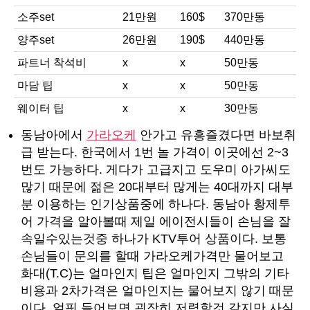
소주set
21만원
160$
370만동
양주set
26만원
190$
440만동
파트너 착석비
x
x
50만동
마담 팁
x
x
50만동
웨이터 팁
x
x
30만동
동남아에서
가라오케
안가고 유흥즐겼다면 바보취
급 받는다. 한국에서 1번 놀 가격이 이곳에선 2~3
번도 가능하다. 게다가 고급지고 도우미 아가씨도
많기 때문에 젊은 20대부터 많게는 40대까지 대부
분 이용하는 인기상품중에 하나다. 동남아 황제투
어 가격을 알아볼때 제일 에이전시들이 손님을 잘
속일수있는것중 하나가 KTV투어 상품이다. 보통
손님들이 문의를 할때 가라오케가격만 물어보고
화대(T.C)는 얼마인지 팁은 얼마인지 그밖의 기타
비용과 2차가격은 얼마인지는 물어보지 않기 때문
이다. 얼핏 들어보면 굉장히 저렴할것 같지만 사실