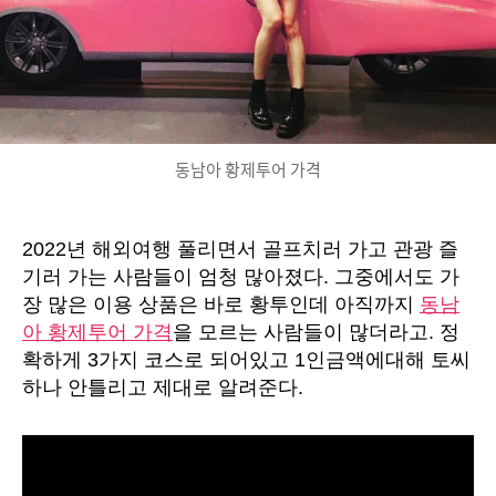
놈
이
있
던
데
정
확
동남아 황제투어 가격
히
알
려
2022년 해외여행 풀리면서 골프치러 가고 관광 즐
준
다.
기러 가는 사람들이 엄청 많아졌다. 그중에서도 가
장 많은 이용 상품은 바로 황투인데 아직까지
동남
아 황제투어 가격
을 모르는 사람들이 많더라고. 정
확하게 3가지 코스로 되어있고 1인금액에대해 토씨
하나 안틀리고 제대로 알려준다.