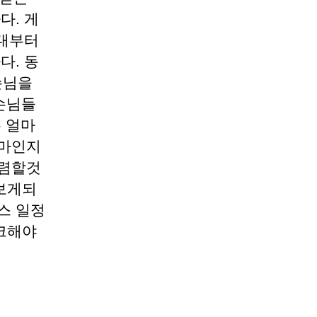
다. 게
0대부터
다. 동
손님을
손님들
는 얼마
얼마인지
저렴할것
보게되
스 일정
크해야