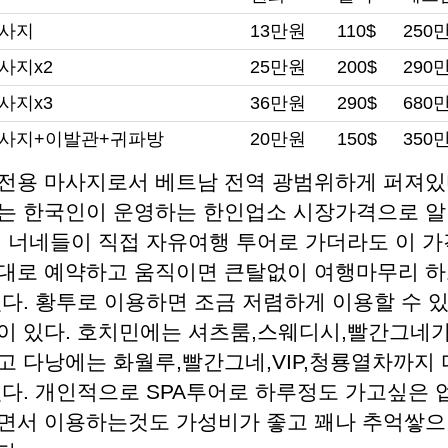
마사지
13만원
110$
250
사지x2
25만원
200$
290
사지x3
36만원
290$
680
마사지+이발관+귀파방
20만원
150$
350
전용 마사지로서 베트남 전역 광범위하게 퍼져있다
는 한국인이 운영하는 한인업소 시장가격으로 
. 너네들이 직접 자유여행 투어로 가더라도 이 가
대로 예약하고 움직이면 큰탈없이 여행마무리 하
있다. 황투로 이용하면 조금 저렴하게 이용할 수 
이 있다. 호치민에는 셔츠룸,스웨디시,빨간그네가
고 다낭에는 화월루,빨간그네,VIP,청룡열차까지
있다. 개인적으로 SPA투어로 하루정도 가고싶은 
면서 이용하는것도 가성비가 좋고 꽤나 추억쌓으