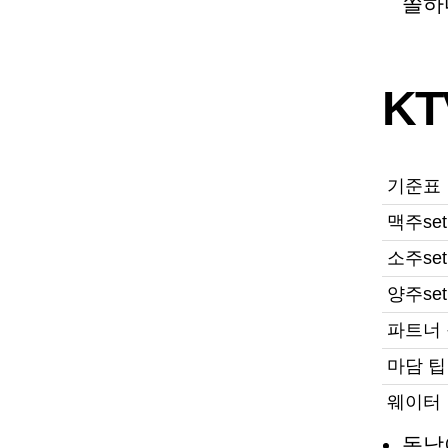
쏠하
K
기준표
맥주set
소주set
양주set
파트너
마담 팁
웨이터
동남