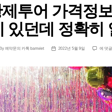
제투어 가격정보
이 있던데 정확히 
동
By
예약문의 카톡 bamviet
2022년 5월 9일
에 댓글
st
Post
남
thor
date
아
황
제
투
어
가
격
정
보