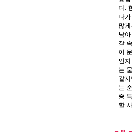
다.
다가
많게
남아
잘 
이 
인지
는 
같지
는 
중 
할 