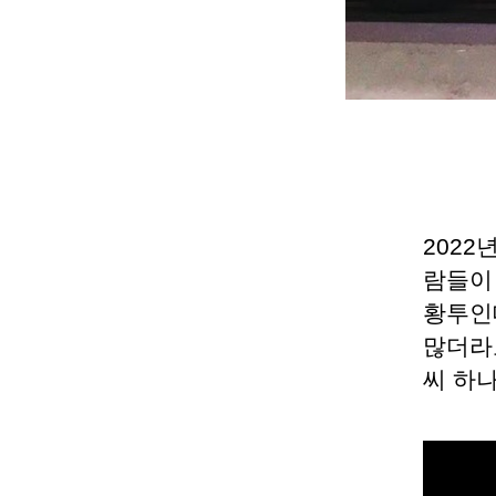
202
람들이
황투인
많더라
씨 하