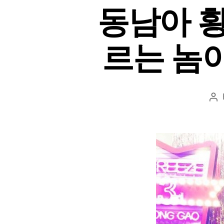
동남아 황
르는 놈
Po
au