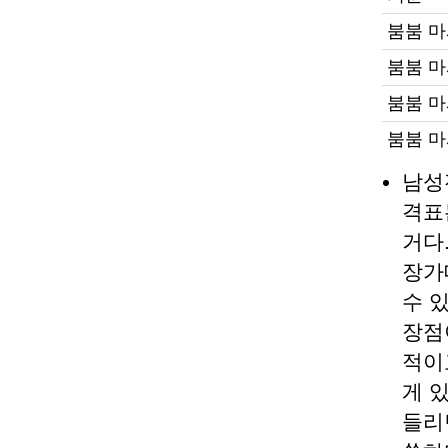
붐붐 
붐붐 마
붐붐 마
붐붐 
남성
격표
거다
장가
수 
장점
적이
게 
들리