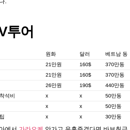
다.
TV투어
원화
달러
베트남 동
21만원
160$
370만동
21만원
160$
370만동
26만원
190$
440만동
 착석비
x
x
50만동
x
x
50만동
 팁
x
x
30만동
아에서
가라오케
안가고 유흥즐겼다면 바보취급