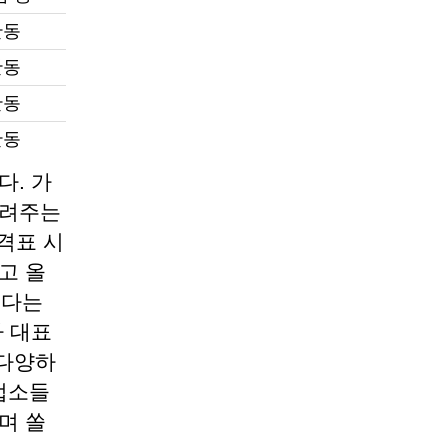
만동
만동
만동
만동
. 가
알려주는
격표 시
고 올
있다는
 대표
 다양하
업소들
며 쏠