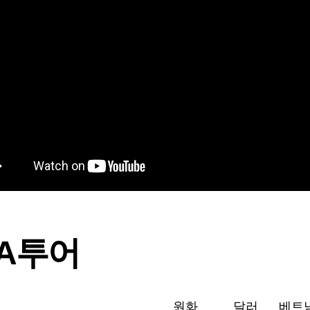
PA투어
원화
달러
베트