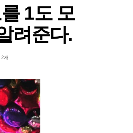
를 1도 모
알려준다.
 2개