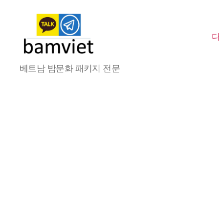
다
베트남 밤문화 패키지 전문
낭
가
라
오
케
I
황
제
투
어