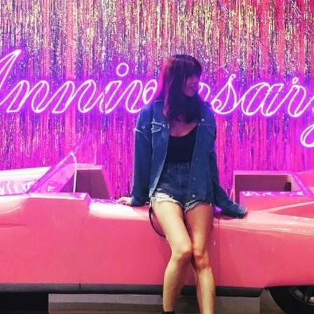
를
1
도
모
르
는
놈
이
있
던
데
정
확
히
알
려
준
다.