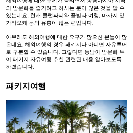
해외여행에 대한 규제가 풀리면서 동남아시아 지역
밤
의 밤문화를 즐기려고 하시는 분이 많은 것을 알 수
문
화
있는데요, 현재 클럽파티와 풀빌라 여행, 마사지 및
투
가라오케 등의 유흥이 많은 편입니다.
어
패
아무래도 해외여행에 대한 요구가 많으신 분들이 많
키
은데요, 해외여행의 경우 패키지나 아니면 자유투어
지
로 구분할 수 있습니다. 그렇다면 동남아 밤문화 투
자
어 패키지 자유여행 추천 관련된 내용 알아보도록
유
하겠습니다.
여
행
추
패키지여행
천
<
숙
박,
유
흥,
가
격