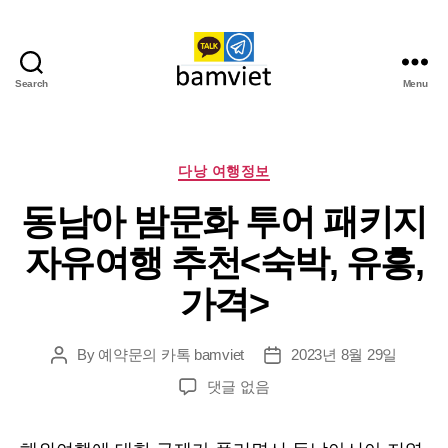
Search
Menu
다
낭
가
라
Categories
다낭 여행정보
오
동남아 밤문화 투어 패키지
케
I
자유여행 추천<숙박, 유흥,
황
제
가격>
투
어
By
예약문의 카톡 bamviet
2023년 8월 29일
Post
Post
author
date
동
댓글 없음
남
아