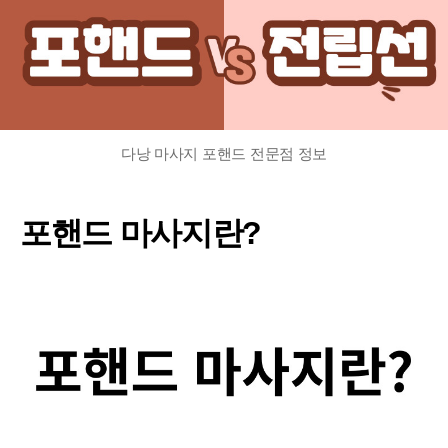
및
예
약
방
법
안
내
다낭 마사지 포핸드 전문점 정보
에
포핸드 마사지란?