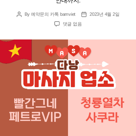
안내까지.
By
예약문의 카톡 bamviet
2023년 4월 2일
Post
Post
author
date
다
댓글 없음
낭
마
사
지
포
핸
드
전
문
점
청
룡
열
차
소
개