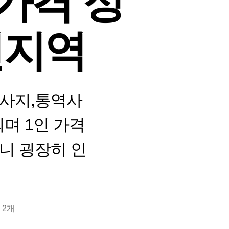
가격 정
천지역
마사지,통역사
며 1인 가격
니 굉장히 인
 2개