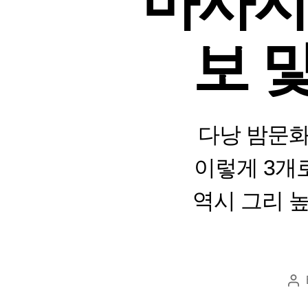
마사지
보 
다낭 밤문화
이렇게 3개
역시 그리 
Po
au