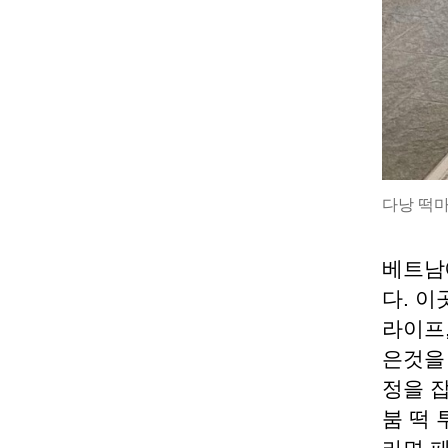
다낭 떡
베트남
다. 
라이프
은것을 
정을 잡
붐 떡