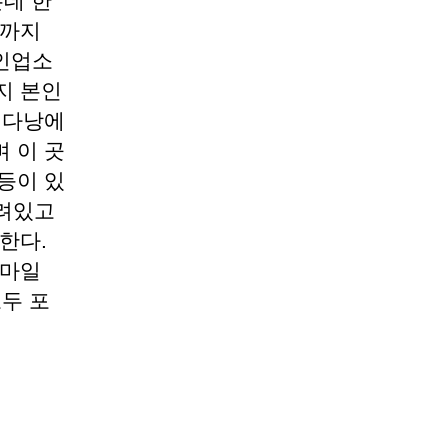
는데 한
소까지
인업소
지 본인
 다낭에
 이 곳
등이 있
깔려있고
한다.
얼마일
두 포