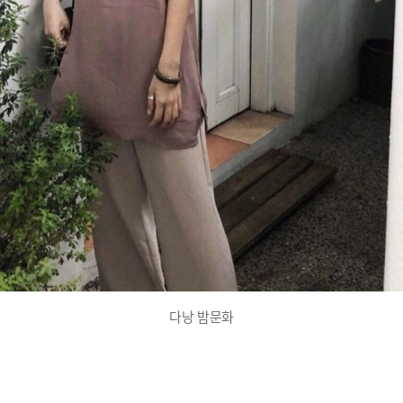
정
보
및
밤
문
화
추
천
지
역
다낭 밤문화