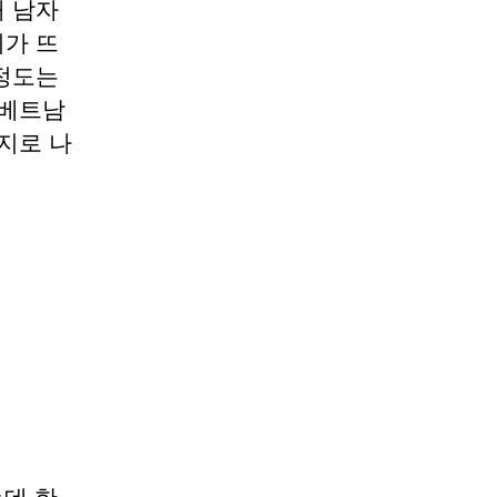
 남자
가 뜨
정도는
 베트남
지로 나