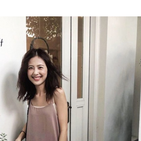
밤
문
화
종
류
[가
라
오
케,
마
사
지,
통
역
사]
1
인
가
격