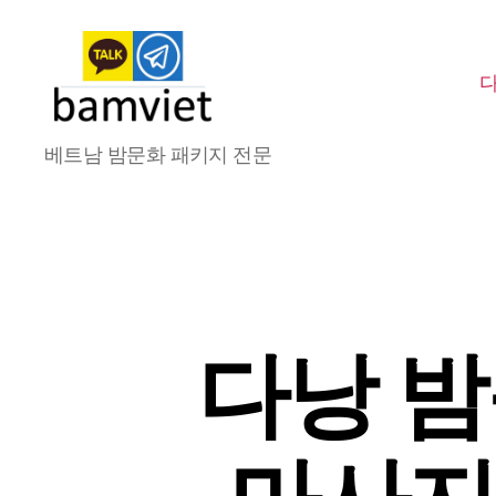
다
베트남 밤문화 패키지 전문
낭
가
라
오
케
I
황
제
다낭 밤
투
어