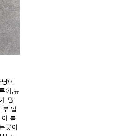
다낭이
투이,뉴
게 많
하루 일
 이 붐
지는곳이