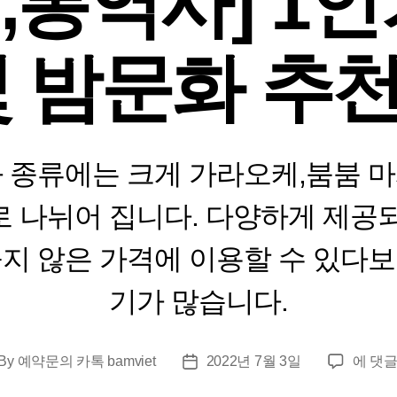
,통역사] 1인
및 밤문화 추
 종류에는 크게 가라오케,붐붐 
로 나뉘어 집니다. 다양하게 제공되
높지 않은 가격에 이용할 수 있다보
기가 많습니다.
다
By
예약문의 카톡 bamviet
2022년 7월 3일
에 댓글
st
Post
낭
thor
date