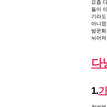
요즘 
들이 
기라도
아니였
밤문화
뉘어져
다
1.