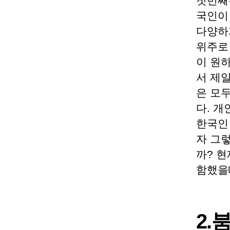
첫번째
국인이
다양하
위주로
이 원
서 제
은 모
다. 
한국인
자 그렇
까? 
함했을때
2.