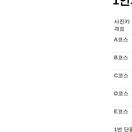
1
사잔카
격표
A코스
B코스
C코스
D코스
E코스
1번 단