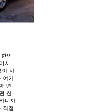
 한번
걸어서
름이 사
 여기
짜 변
떤 한
 하니까
 직접