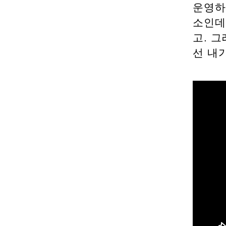
운영하
소인데
고. 
선 내