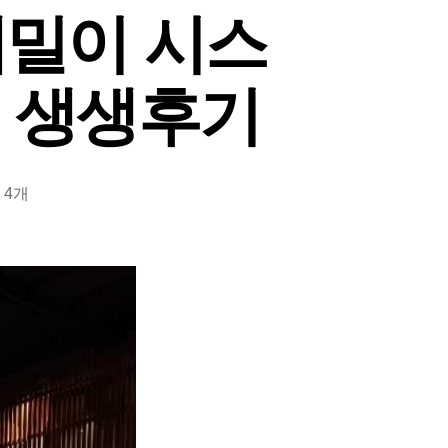
때밀이 시스
떡 생생후기
 4개