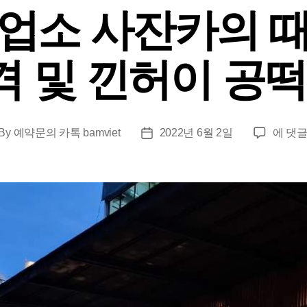
업소 사잔카의 
격 및 낀허이 공
방
By
예약문의 카톡 bamviet
2022년 6월 2일
에 댓글
st
Post
콕
thor
date
변
마
업
소
사
잔
카
의
때