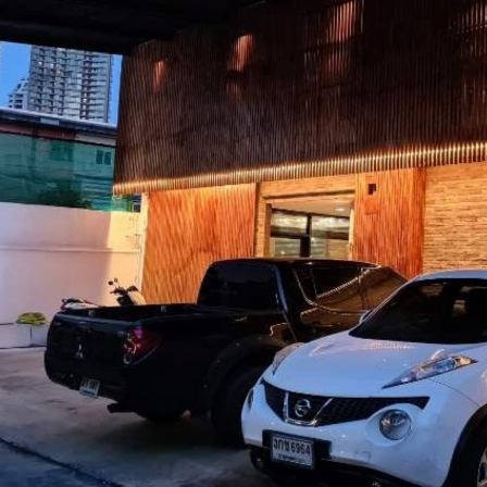
밀
이
시
스
템
1
인
가
격
및
낀
허
이
공
떡
생
생
후
기