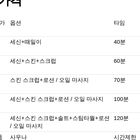
인가격
 가
옵션
타임
세신+때밀이
40분
세신+스킨+스크럽
60분
스킨 스크럽+로션 / 오일 마사지
70분
세신+스킨 스크럽+로션 / 오일 마사지
100분
세신+스킨 스크럽+솔트+스팀타월+로션
120분
/ 오일 마사지
품
사우나
시간제한