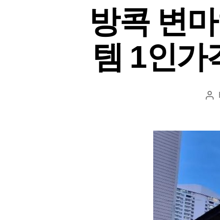
방콕 변마
템 1인가
Po
au