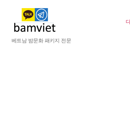
다
베트남 밤문화 패키지 전문
낭
가
라
오
케
I
황
제
투
어