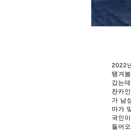
202
땡겨봄
갔는데
잔카인
가 남
마가 
국인이
들어오