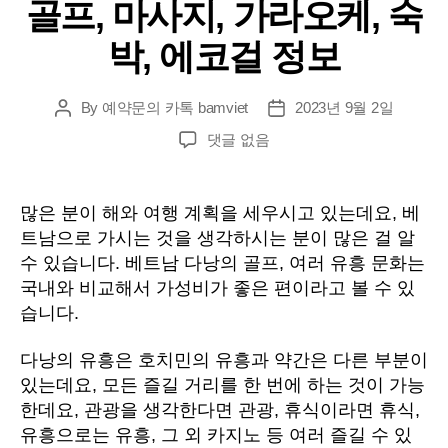
골프, 마사지, 가라오케, 숙
박, 에코걸 정보
By
예약문의 카톡 bamviet
2023년 9월 2일
Post
Post
author
date
다
댓글 없음
낭
밤
문
많은 분이 해와 여행 계획을 세우시고 있는데요, 베
화
트남으로 가시는 것을 생각하시는 분이 많은 걸 알
유
수 있습니다. 베트남 다낭의 골프, 여러 유흥 문화는
흥
국내와 비교해서 가성비가 좋은 편이라고 볼 수 있
놀
습니다.
거
리
골
다낭의 유흥은 호치민의 유흥과 약간은 다른 부분이
프,
있는데요, 모든 즐길 거리를 한 번에 하는 것이 가능
마
한데요, 관광을 생각한다면 관광, 휴식이라면 휴식,
사
유흥으로는 유흥, 그 외 카지노 등 여러 즐길 수 있
지,