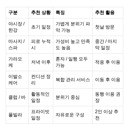
구분
추천 상황
특징
추천 활용
야시장 /
가볍게 분위기 파
초기 일정
첫날 방문
한강
악 가능
마사지 /
피로 누적
가성비 높고 만족
중간 / 마지
스파
시
도 높음
막 일정
가라오
혼자 / 일행 모두
저녁 이후
적응 후 이용
케
가능
이발소
컨디션 정
복합 관리 서비스
이동 후 이용
케어
리
활동적인
동행 이용 권
클럽 / 바
분위기 중심
일정
장
프라이빗
2인 이상 추
풀빌라
자유로운 구성
일정
천