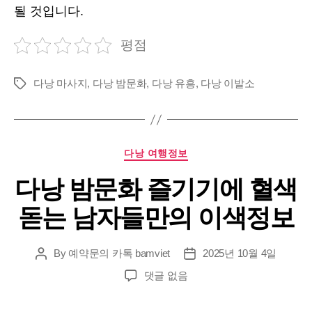
될 것입니다.
평점
다낭 마사지
,
다낭 밤문화
,
다낭 유흥
,
다낭 이발소
Tags
Categories
다낭 여행정보
다낭 밤문화 즐기기에 혈색
돋는 남자들만의 이색정보
By
예약문의 카톡 bamviet
2025년 10월 4일
Post
Post
author
date
다
댓글 없음
낭
밤