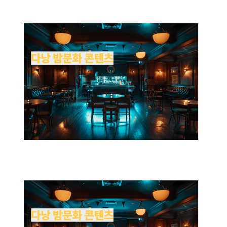
낭
밤
문
화
여
행
시
준
비
해
야
할
유
흥
콘
텐
츠
소
개
에