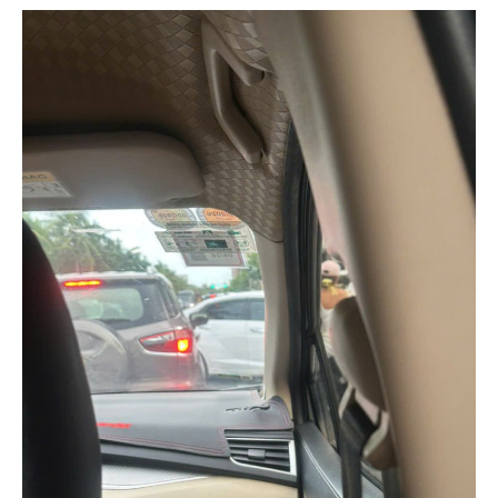
문
화
즐
기
기
에
혈
색
돋
는
남
자
들
만
의
이
색
정
보
에