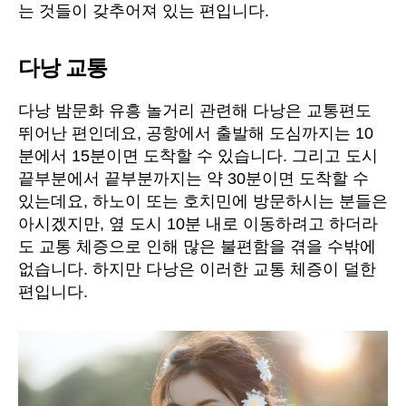
는 것들이 갖추어져 있는 편입니다.
가
라
오
다낭 교통
케,
숙
다낭 밤문화 유흥 놀거리 관련해 다낭은 교통편도
박,
뛰어난 편인데요, 공항에서 출발해 도심까지는 10
에
분에서 15분이면 도착할 수 있습니다. 그리고 도시
코
끝부분에서 끝부분까지는 약 30분이면 도착할 수
걸
정
있는데요, 하노이 또는 호치민에 방문하시는 분들은
보
아시겠지만, 옆 도시 10분 내로 이동하려고 하더라
에
도 교통 체증으로 인해 많은 불편함을 겪을 수밖에
없습니다. 하지만 다낭은 이러한 교통 체증이 덜한
편입니다.