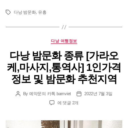
다낭 밤문화
,
유흥
Tags
Categories
다낭 여행정보
다낭 밤문화 종류 [가라오
케,마사지,통역사] 1인가격
정보 및 밤문화 추천지역
By
예약문의 카톡 bamviet
2022년 7월 3일
Post
Post
author
date
다
에 댓글 2개
낭
밤
문
화