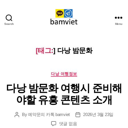
Search
Menu
다
낭
가
라
[태그:
]
다낭 밤문화
오
케
I
Categories
황
다낭 여행정보
제
다낭 밤문화 여행시 준비해
투
어
야할 유흥 콘텐츠 소개
By
예약문의 카톡 bamviet
2026년 3월 23일
Post
Post
author
date
다
댓글 없음