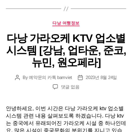
Categories
다낭 여행정보
다낭 가라오케 KTV 업소별
시스템 [강남, 업타운, 준코,
뉴민, 원오페라]
By
예약문의 카톡 bamviet
2023년 8월 24일
Post
Post
author
date
다
댓글 없음
낭
가
라
안녕하세요, 이번 시간은 다낭 가라오케 ktv 업소별
오
시스템 관련 내용 살펴보도록 하겠습니다. 다낭 ktv
케
는 중국에서 유래되어진 가라오케 시설 중 하나인데
KTV
요, 많은 시설이 중국문화의 분위기를 지니고 있습
업