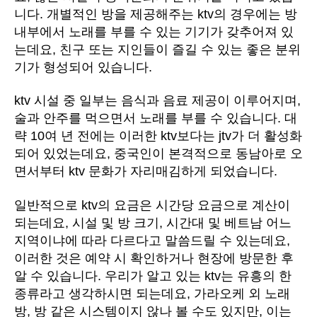
니다. 개별적인 방을 제공해주는 ktv의 경우에는 방
소
내부에서 노래를 부를 수 있는 기기가 갖추어져 있
별
시
는데요, 친구 또는 지인들이 즐길 수 있는 좋은 분위
스
기가 형성되어 있습니다.
템
[강
ktv 시설 중 일부는 음식과 음료 제공이 이루어지며,
남,
술과 안주를 먹으면서 노래를 부를 수 있습니다. 대
업
략 10여 년 전에는 이러한 ktv보다는 jtv가 더 활성화
타
되어 있었는데요, 중국인이 본격적으로 동남아로 오
운,
면서부터 ktv 문화가 자리매김하게 되었습니다.
준
코,
뉴
일반적으로 ktv의 요금은 시간당 요금으로 계산이
민,
되는데요, 시설 및 방 크기, 시간대 및 베트남 어느
원
지역이냐에 따라 다르다고 말씀드릴 수 있는데요,
오
이러한 것은 예약 시 확인하거나 현장에 방문한 후
페
알 수 있습니다. 우리가 알고 있는 ktv는 유흥의 한
라]
종류라고 생각하시면 되는데요, 가라오케 외 노래
에
방, 방 같은 시스템이지 않나 볼 수도 있지만, 이는