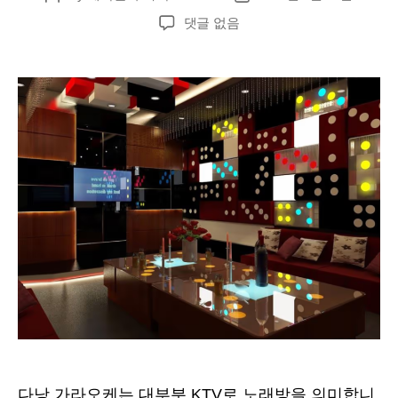
author
date
다
댓글 없음
낭
가
라
오
케
추
천
업
소
(강
남,
원
오
페
라,
뉴
민,
준
다낭 가라오케는 대부분 KTV로 노래방을 의미합니
코)