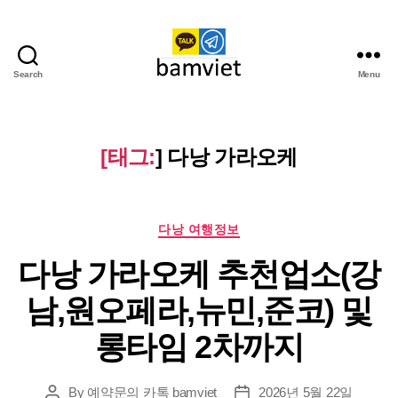
Search
Menu
다
낭
가
라
[태그:
]
다낭 가라오케
오
케
I
Categories
황
다낭 여행정보
제
다낭 가라오케 추천업소(강
투
어
남,원오페라,뉴민,준코) 및
롱타임 2차까지
By
예약문의 카톡 bamviet
2026년 5월 22일
Post
Post