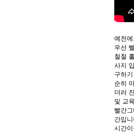
예전에
우선 
철철 
사지 
구하기
순히 
더러 
및 교
빨간그
간입니
시간이