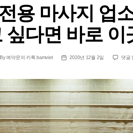
전용 마사지 업
 싶다면 바로 이
다
By
예약문의 카톡 bamviet
2020년 12월 2일
댓글
st
Post
낭
thor
date
남
성
전
용
마
사
지
업
소