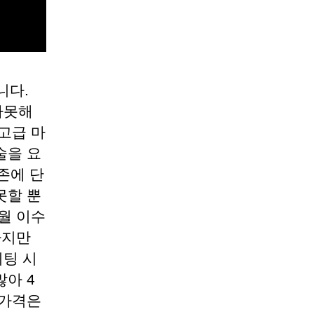
니다.
다못해
고급 마
술을 요
존에 단
못할 뿐
월 이수
하지만
팅 시
아 4
 가격은