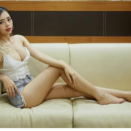
들
추
천
받
고
싶
다
면
바
로
이
곳!
에