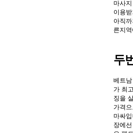
마사지
이용받
아직까
른지역
두번
베트남
가 최
징을 
가격으
마싸입
장에선