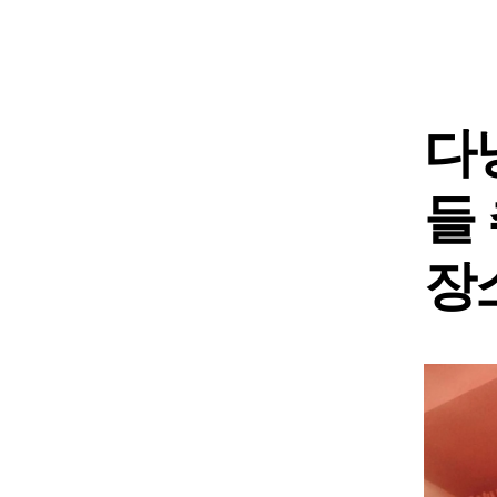
다
들
장