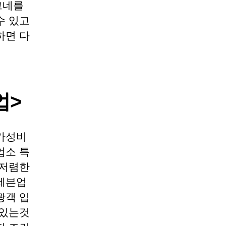
그네를
수 있고
하면 다
업>
가성비
업소 특
 저렴한
세븐업
광객 입
 있는것