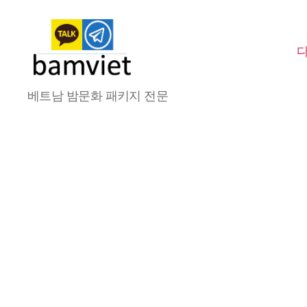
다
베트남 밤문화 패키지 전문
낭
가
라
오
케
I
황
제
투
어