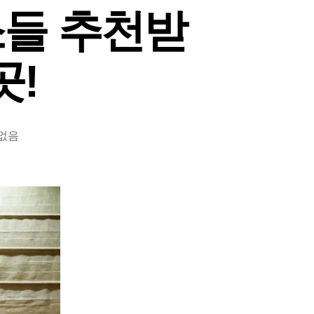
소들 추천받
곳!
 없음