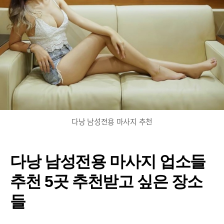
천
받
고
싶
다
면
바
로
이
곳!
에
다낭 남성전용 마사지 추천
다낭 남성전용 마사지 업소들
추천 5곳 추천받고 싶은 장소
들