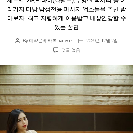
세븐업,VIP,옌바이(화월루),무엉탄 럭셔리 등 여
러가지 다낭 남성전용 마사지 업소들을 추천 받
아보자. 최고 저렴하게 이용받고 내상안당할 수
있는 꿀팁
By
예약문의 카톡 bamviet
2020년 12월 2일
Post
Post
author
date
다
댓글 없음
낭
남
성
전
용
마
사
지
업
소
들
추