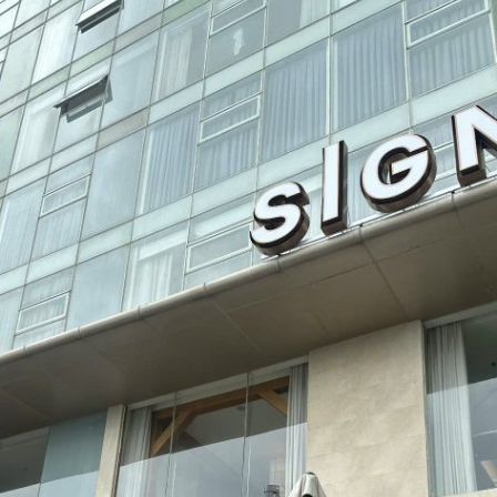
라
오
케
고
향
친
구
들
과
의
단
체
방
문
기
에