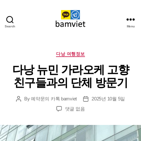
Search
Menu
다
낭
가
라
Categories
다낭 여행정보
오
다낭 뉴민 가라오케 고향
케
I
친구들과의 단체 방문기
황
제
투
By
예약문의 카톡 bamviet
2025년 10월 5일
Post
Post
어
author
date
다
댓글 없음
낭
뉴
민
가