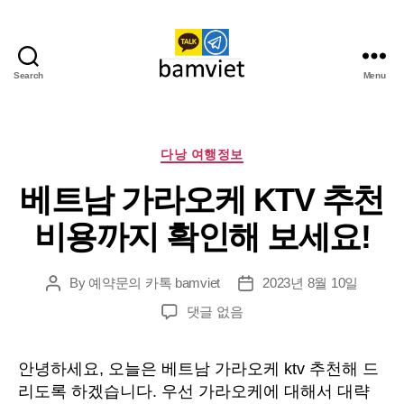
Search
Menu
다
낭
가
라
Categories
다낭 여행정보
오
베트남 가라오케 KTV 추천
케
I
비용까지 확인해 보세요!
황
제
투
By
예약문의 카톡 bamviet
2023년 8월 10일
Post
Post
어
author
date
베
댓글 없음
트
남
안녕하세요, 오늘은 베트남 가라오케 ktv 추천해 드
가
리도록 하겠습니다. 우선 가라오케에 대해서 대략
라