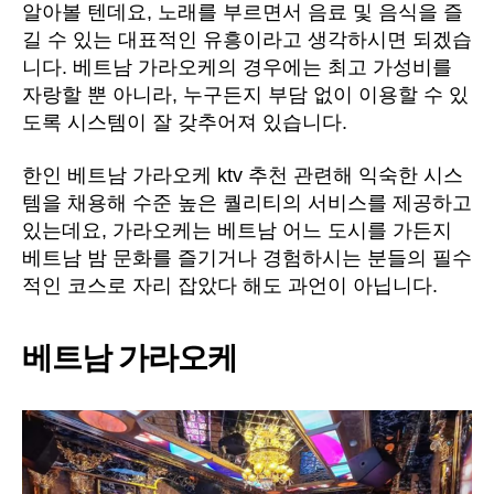
오
알아볼 텐데요, 노래를 부르면서 음료 및 음식을 즐
케
길 수 있는 대표적인 유흥이라고 생각하시면 되겠습
KTV
니다. 베트남 가라오케의 경우에는 최고 가성비를
추
자랑할 뿐 아니라, 누구든지 부담 없이 이용할 수 있
천
도록 시스템이 잘 갖추어져 있습니다.
비
용
한인 베트남 가라오케 ktv 추천 관련해 익숙한 시스
까
템을 채용해 수준 높은 퀄리티의 서비스를 제공하고
지
확
있는데요, 가라오케는 베트남 어느 도시를 가든지
인
베트남 밤 문화를 즐기거나 경험하시는 분들의 필수
해
적인 코스로 자리 잡았다 해도 과언이 아닙니다.
보
세
요!
베트남 가라오케
에