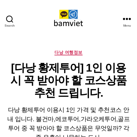
Search
Menu
다
낭
가
라
Categories
다낭 여행정보
오
[다낭 황제투어] 1인 이용
케
I
시 꼭 받아야 할 코스상품
황
제
추천 드립니다.
투
어
다낭 황제투어 이용시 1인 가격 및 추천코스 안
내 입니다. 불건마,에코투어,가라오케투어,골프
투어 중 꼭 받아야 할 코스상품은 무엇일까? 각