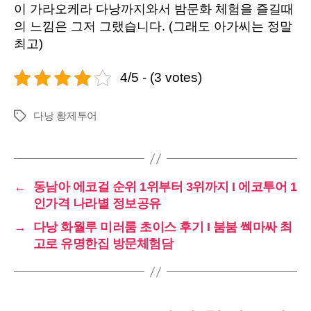
이 가라오케라 다낭까지와서 밤문화 체험을 즐길때
의 느낌은 그저 그랬습니다. (그래도 아가씨는 정말
최고)
4/5 - (3 votes)
다낭 황제투어
Tags
←
동남아 에코걸 순위 1위부터 3위까지 I 에코투어 1
인가격 나라별 정보공유
→
다낭 화월루 미러룸 초이스 후기 I 붐붐 쎅마싸 최
고로 유명한집 방문체험담