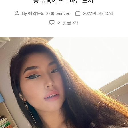
종 유흥이 난무하는 도시.
By
예약문의 카톡 bamviet
2022년 5월 19일
Post
Post
author
date
[다
에 댓글 3개
낭
황
제
투
어]
1
인
이
용
시
꼭
받
아
야
할
코