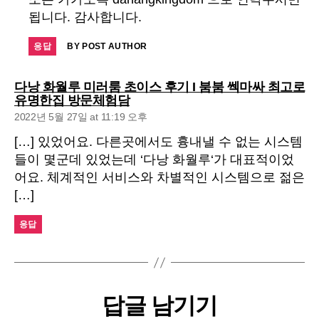
됩니다. 감사합니다.
응답
BY POST AUTHOR
다낭 화월루 미러룸 초이스 후기 I 붐붐 쎅마싸 최고로
says:
유명한집 방문체험담
2022년 5월 27일 at 11:19 오후
[…] 있었어요. 다른곳에서도 흉내낼 수 없는 시스템
들이 몇군데 있었는데 ‘다낭 화월루‘가 대표적이었
어요. 체계적인 서비스와 차별적인 시스템으로 젊은
[…]
응답
답글 남기기