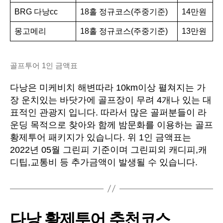
BRG 다낭cc
18홀 정규코스(주중기준)
14만원
몽고메리
18홀 정규코스(주중기준)
13만원
골프투어 1인 금액표
다낭은 미케비치 해변따라 10km이상 펼쳐지는 가
장 운치있는 바닷가에 골프장이 무려 4개나 있는 대
표적인 관광지 입니다. 따라서 많은 골퍼분들이 라
운딩 목적으로 찾아와 함께 밤문화를 이용하는 골프
황제투어 패키지가 있습니다. 위 1인 금액표는
2022년 05월 그린피 기준이며 그린피외 캐디피,캐
디팁,교통비 등 추가금액이 발생될 수 있습니다.
다낭 황제투어 추천코스