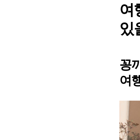
여
있
꽁
여행(