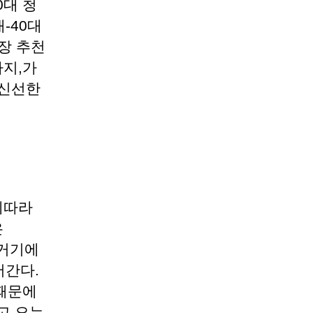
0대 청
-40대
장 추천
지,가
 신선한
에따라
은
 거기에
어간다.
때문에
고 오는