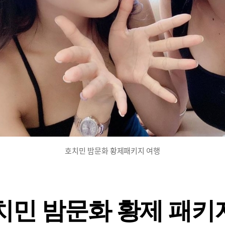
리
고
핵
꿀
팁
에
호치민 밤문화 황제패키지 여행
치민 밤문화 황제 패키