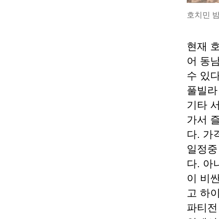
호치민 
현재 
어 동
수 있
풀빌라
기타 
가서 
다. 
일정중
다. 아
이 비
고 하
파티전