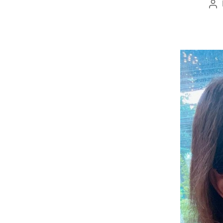
Po
au