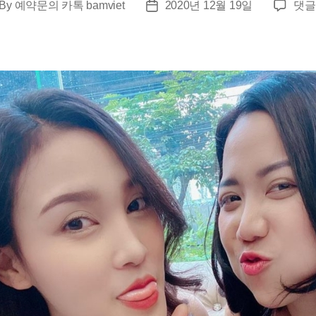
호
By
예약문의 카톡 bamviet
2020년 12월 19일
댓글
st
Post
치
thor
date
민
밤
문
화
황
제
패
키
지
여
행
추
천
및
가
격
그