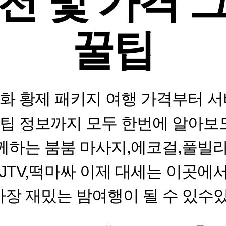
천 및 가격 
꿀팁
화 황제 패키지 여행 가격부터 서
팁 정보까지 모두 한번에 알아보도
께하는 붐붐 마사지,에코걸,풀빌라
,JTV,떡마싸 이제 대세는 이곳
 가장 재밌는 밤여행이 될 수 있수