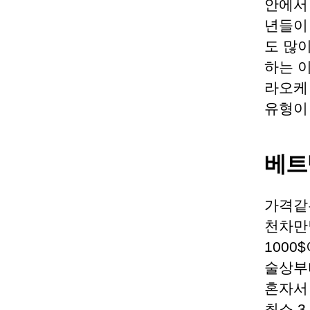
안에서 
년들이
도 많
하는 
라오케
유형이
베트
가격같
천차만
1000
술상부터
혼자서
최소 