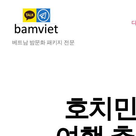
다
베트남 밤문화 패키지 전문
낭
가
라
오
케
I
황
제
호치민
투
어