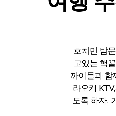
여행 추
호치민 밤문
고있는 핵꿀
까이들과 함
라오케 KTV
도록 하자.