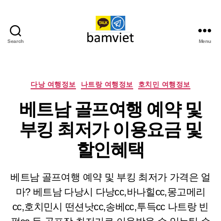
Search
Menu
다
낭
가
라
Categories
다낭 여행정보
나트랑 여행정보
호치민 여행정보
오
베트남 골프여행 예약 및
케
I
부킹 최저가 이용요금 및
황
제
할인혜택
투
어
베트남 골프여행 예약 및 부킹 최저가 가격은 얼
마? 베트남 다낭시 다낭cc,바나힐cc,몽고메리
cc,호치민시 떤션낫cc,송베cc,투득cc 나트랑 빈