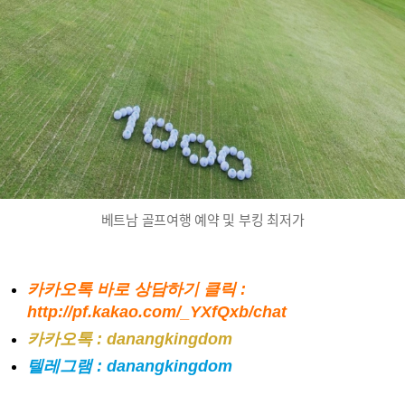
저
가
이
용
요
금
및
할
인
혜
택
베트남 골프여행 예약 및 부킹 최저가
카카오톡 바로 상담하기 클릭 :
http://pf.kakao.com/_YXfQxb/chat
카카오톡 : danangkingdom
텔레그램 : danangkingdom