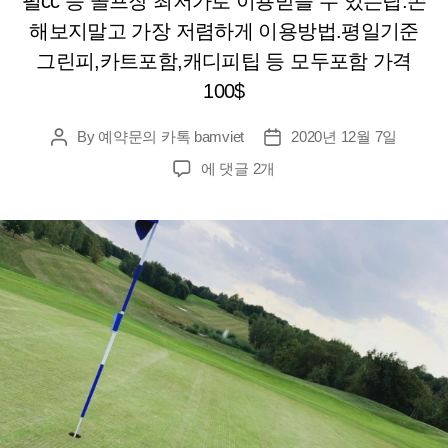
펄cc 등 골프장 최저가로 이용받을 수 있는팁.손
해보지말고 가장 저렴하게 이용방법.평일기준
그린피,카트포함,캐디피팁 등 모두포함 가격
100$
By
예약문의 카톡 bamviet
2020년 12월 7일
Post
Post
author
date
베
에 댓글 2개
트
남
골
프
여
행
예
약
및
부
킹
최