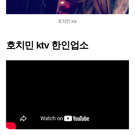
들
공
유
호치민 ktv
에
호치민 ktv 한인업소