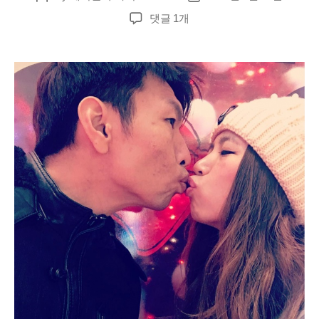
author
date
호
댓글 1개
치
민
ktv
22
년
한
인
들
이
가
장
많
이
가
는
최
신
업
소