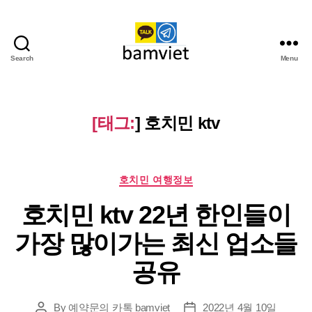
Search
Menu
다
낭
가
라
[태그:
]
호치민 ktv
오
케
I
Categories
황
호치민 여행정보
제
호치민 ktv 22년 한인들이
투
어
가장 많이가는 최신 업소들
공유
By
예약문의 카톡 bamviet
2022년 4월 10일
Post
Post