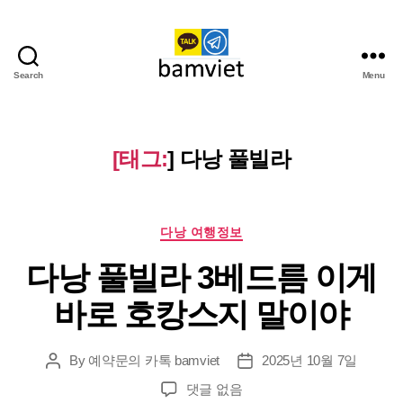
Search
Menu
다
낭
가
라
[태그:
]
다낭 풀빌라
오
케
I
Categories
황
다낭 여행정보
제
다낭 풀빌라 3베드름 이게
투
어
바로 호캉스지 말이야
By
예약문의 카톡 bamviet
2025년 10월 7일
Post
Post
author
date
다
댓글 없음