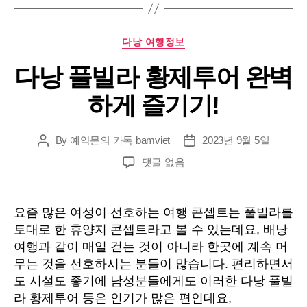
Categories
다낭 여행정보
다낭 풀빌라 황제투어 완벽
하게 즐기기!
By
예약문의 카톡 bamviet
2023년 9월 5일
Post
Post
author
date
다
댓글 없음
낭
풀
빌
요즘 많은 여성이 선호하는 여행 콘셉트는 풀빌라를
라
토대로 한 휴양지 콘셉트라고 볼 수 있는데요, 배낭
황
여행과 같이 매일 걷는 것이 아니라 한곳에 계속 머
제
무는 것을 선호하시는 분들이 많습니다. 편리하면서
투
도 시설도 좋기에 남성분들에게도 이러한 다낭 풀빌
어
라 황제투어 등은 인기가 많은 편인데요,
완