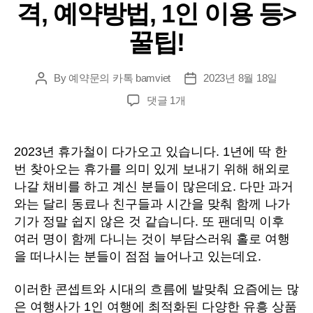
격, 예약방법, 1인 이용 등>
꿀팁!
By
예약문의 카톡 bamviet
2023년 8월 18일
Post
Post
author
date
다
댓글 1개
낭
풀
빌
2023년 휴가철이 다가오고 있습니다. 1년에 딱 한
라
번 찾아오는 휴가를 의미 있게 보내기 위해 해외로
황
나갈 채비를 하고 계신 분들이 많은데요. 다만 과거
제
와는 달리 동료나 친구들과 시간을 맞춰 함께 나가
파
기가 정말 쉽지 않은 것 같습니다. 또 팬데믹 이후
티
여러 명이 함께 다니는 것이 부담스러워 홀로 여행
<
가
을 떠나시는 분들이 점점 늘어나고 있는데요.
격,
예
이러한 콘셉트와 시대의 흐름에 발맞춰 요즘에는 많
약
은 여행사가 1인 여행에 최적화된 다양한 유흥 상품