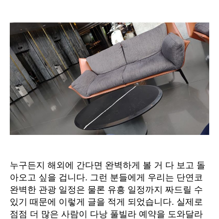
낭
풀
빌
라
3
베
드
름
이
게
바
로
호
캉
스
지
누구든지 해외에 간다면 완벽하게 볼 거 다 보고 돌
말
아오고 싶을 겁니다. 그런 분들에게 우리는 단연코
이
완벽한 관광 일정은 물론 유흥 일정까지 짜드릴 수
야
있기 때문에 이렇게 글을 적게 되었습니다. 실제로
에
점점 더 많은 사람이 다낭 풀빌라 예약을 도와달라