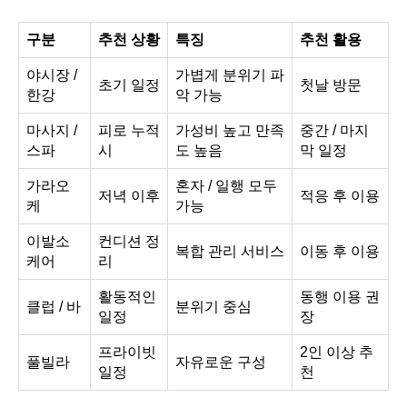
구분
추천 상황
특징
추천 활용
야시장 /
가볍게 분위기 파
초기 일정
첫날 방문
한강
악 가능
마사지 /
피로 누적
가성비 높고 만족
중간 / 마지
스파
시
도 높음
막 일정
가라오
혼자 / 일행 모두
저녁 이후
적응 후 이용
케
가능
이발소
컨디션 정
복합 관리 서비스
이동 후 이용
케어
리
활동적인
동행 이용 권
클럽 / 바
분위기 중심
일정
장
프라이빗
2인 이상 추
풀빌라
자유로운 구성
일정
천