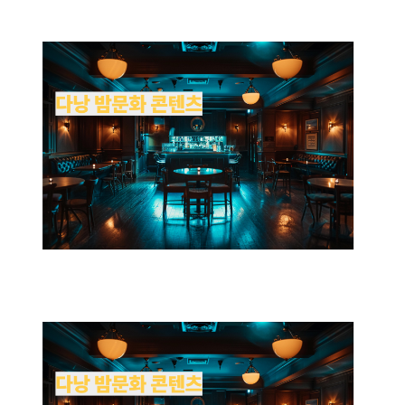
낭
밤
문
화
여
행
시
준
비
해
야
할
유
흥
콘
텐
츠
소
개
에