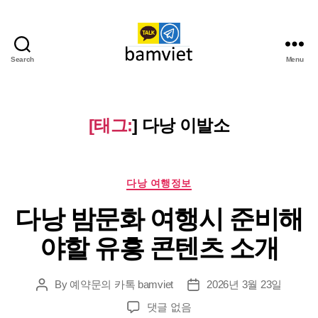
Search
Menu
다
낭
가
라
[태그:
]
다낭 이발소
오
케
I
Categories
황
다낭 여행정보
제
다낭 밤문화 여행시 준비해
투
어
야할 유흥 콘텐츠 소개
By
예약문의 카톡 bamviet
2026년 3월 23일
Post
Post
author
date
다
댓글 없음